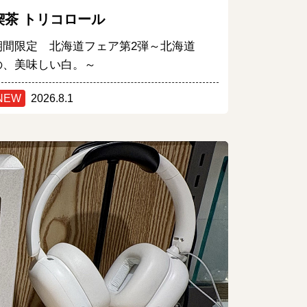
喫茶 トリコロール
期間限定 北海道フェア第2弾～北海道
の、美味しい白。～
NEW
2026.8.1