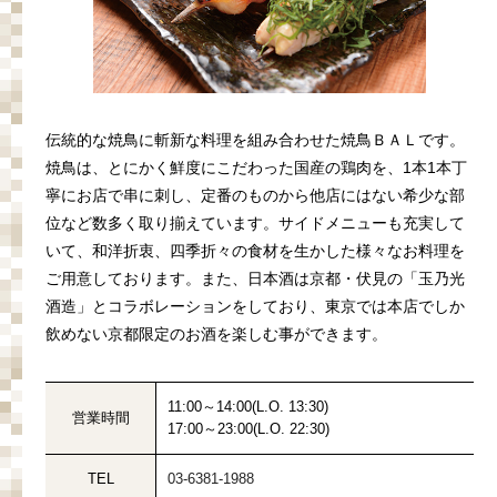
伝統的な焼鳥に斬新な料理を組み合わせた焼鳥ＢＡＬです。
焼鳥は、とにかく鮮度にこだわった国産の鶏肉を、
1
本
1
本丁
寧にお店で串に刺し、定番のものから他店にはない希少な部
位など数多く取り揃えています。サイドメニューも充実して
いて、和洋折衷、四季折々の食材を生かした様々なお料理を
ご用意しております。また、日本酒は京都・伏見の「玉乃光
酒造」とコラボレーションをしており、東京では本店でしか
飲めない京都限定のお酒を楽しむ事ができます。
11:00～14:00(L.O. 13:30)
営業時間
17:00～23:00(L.O. 22:30)
TEL
03-6381-1988