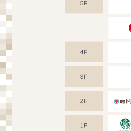
5F
4F
3F
2F
1F